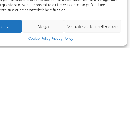
u questo sito. Non acconsentire o ritirare il consenso può influire
te su alcune caratteristiche e funzioni.
SEND
cetta
Nega
Visualizza le preferenze
+39 3498219481
Cookie Policy
Privacy Policy
© Zagross 2023. All Rights Reserved.