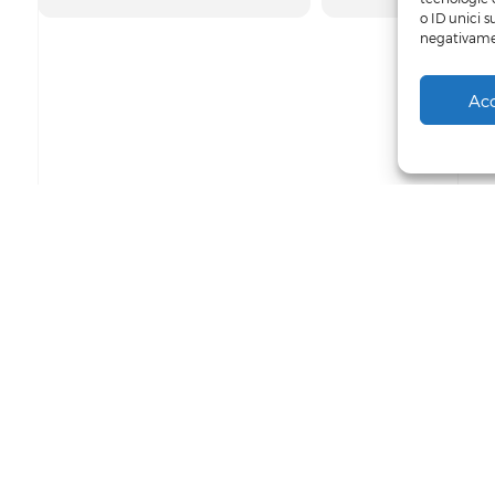
o ID unici s
negativamen
Ac
Powered by
Siculab