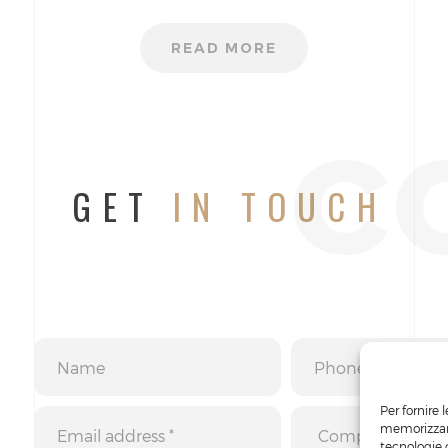
READ MORE
c
GET
IN TOUCH
Per fornire 
memorizzare
tecnologie 