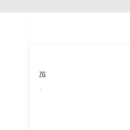
ZG
...