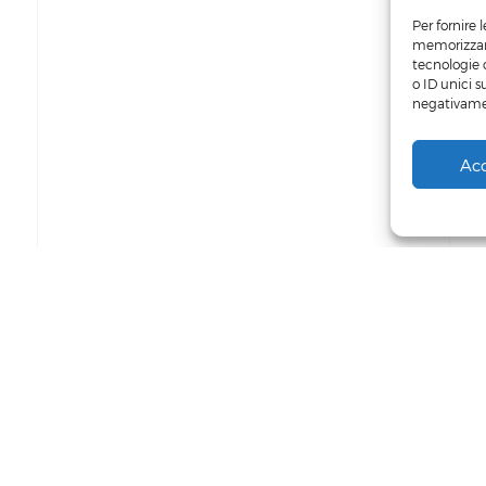
Per fornire 
memorizzare
tecnologie 
o ID unici s
negativamen
Ac