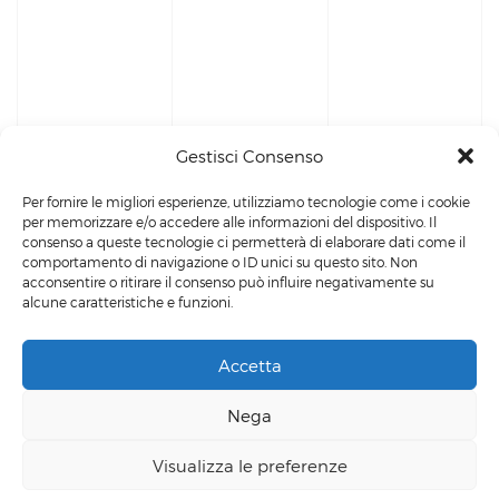
Gestisci Consenso
Per fornire le migliori esperienze, utilizziamo tecnologie come i cookie
per memorizzare e/o accedere alle informazioni del dispositivo. Il
consenso a queste tecnologie ci permetterà di elaborare dati come il
comportamento di navigazione o ID unici su questo sito. Non
acconsentire o ritirare il consenso può influire negativamente su
alcune caratteristiche e funzioni.
Accetta
Powered by
Siculab
Privacy Policy
-
Cookie Policy
Nega
Contattaci
© Zagross 2023. All Rights Reserved.
Visualizza le preferenze
+39 3498219481
Contact us