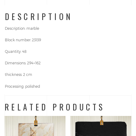
DESCRIPTION
Description:
marble
Block number: 23139
Quantity: 48
Dimensions: 294×162
thickness: 2 cm
Processing: polished
RELATED PRODUCTS