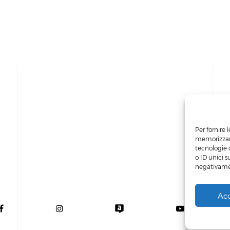
Per fornire 
memorizzare
tecnologie 
o ID unici s
negativamen
Ac