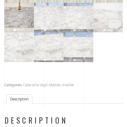
Description: marble Block number: 23051 Quantity: 46
Categories:
Calacatta Vagli
,
Marble
,
marble
Description
DESCRIPTION