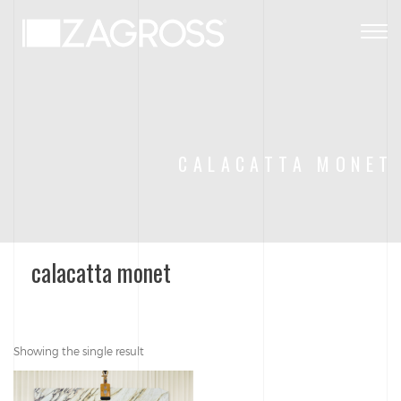
Togg
navig
CALACATTA MONET
calacatta monet
Showing the single result