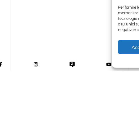
Per fornire 
memorizzare
tecnologie 
o ID unici s
negativamen
Ac
Powered by
Siculab
Privacy Policy
-
Cookie Policy