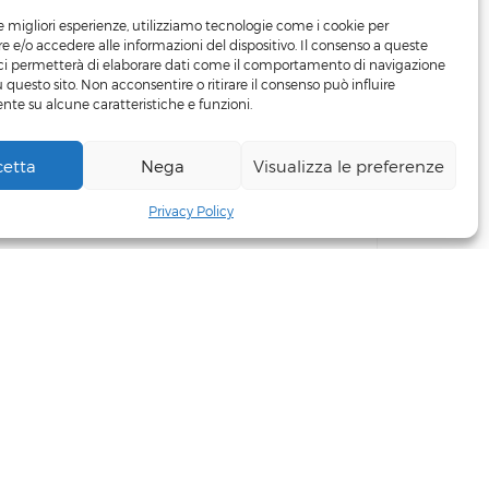
le migliori esperienze, utilizziamo tecnologie come i cookie per
 e/o accedere alle informazioni del dispositivo. Il consenso a queste
ci permetterà di elaborare dati come il comportamento di navigazione
u questo sito. Non acconsentire o ritirare il consenso può influire
te su alcune caratteristiche e funzioni.
cetta
Nega
Visualizza le preferenze
+39 3498219481
Privacy Policy
© Zagross 2023. All Rights Reserved.