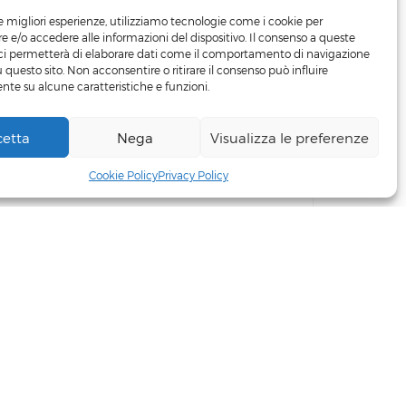
le migliori esperienze, utilizziamo tecnologie come i cookie per
 e/o accedere alle informazioni del dispositivo. Il consenso a queste
ci permetterà di elaborare dati come il comportamento di navigazione
u questo sito. Non acconsentire o ritirare il consenso può influire
te su alcune caratteristiche e funzioni.
cetta
Nega
Visualizza le preferenze
+39 3498219481
Cookie Policy
Privacy Policy
© Zagross 2023. All Rights Reserved.