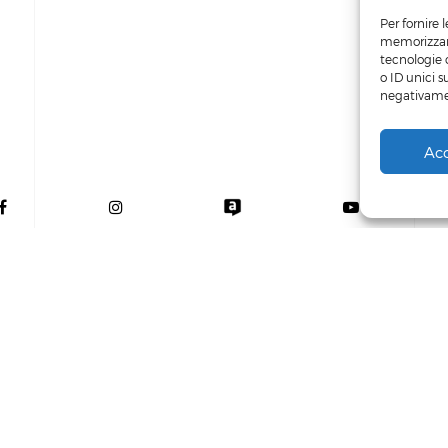
Per fornire 
memorizzare
tecnologie 
o ID unici s
negativamen
Ac
Powered by
Siculab
Privacy Policy
-
Cookie Policy