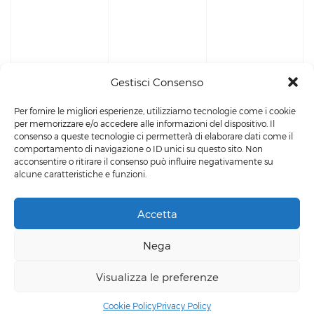
Gestisci Consenso
Per fornire le migliori esperienze, utilizziamo tecnologie come i cookie
per memorizzare e/o accedere alle informazioni del dispositivo. Il
consenso a queste tecnologie ci permetterà di elaborare dati come il
comportamento di navigazione o ID unici su questo sito. Non
acconsentire o ritirare il consenso può influire negativamente su
alcune caratteristiche e funzioni.
Accetta
Powered by
Siculab
Privacy Policy
-
Cookie Policy
Nega
Contattaci
© Zagross 2023. All Rights Reserved.
Visualizza le preferenze
+39 3498219481
Contact us
Cookie Policy
Privacy Policy