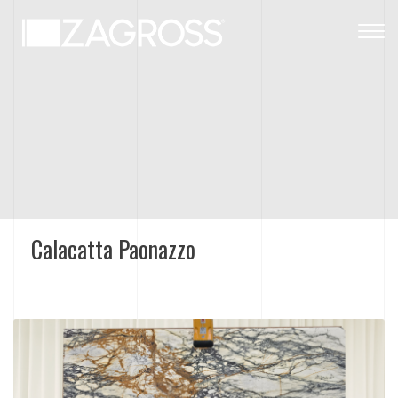
Togg
navig
Calacatta Paonazzo