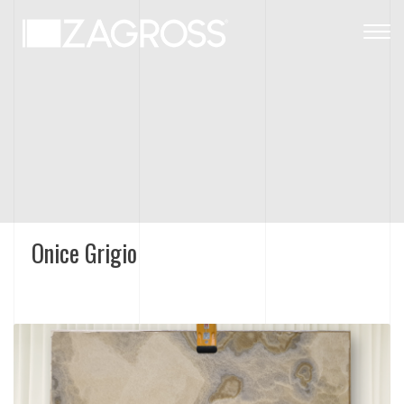
Togg
navig
Onice Grigio