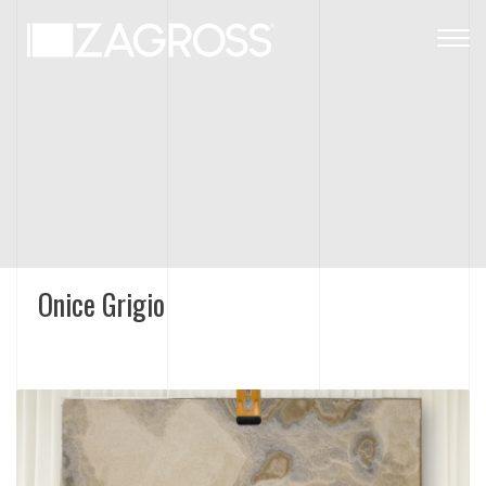
Togg
navig
Onice Grigio